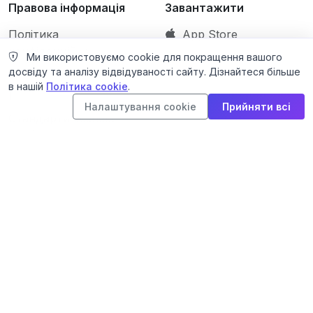
Правова інформація
Завантажити
Політика
App Store
конфіденційності
Google Play
Ми використовуємо cookie для покращення вашого
досвіду та аналізу відвідуваності сайту. Дізнайтеся більше
Умови використання
в нашій
Політика cookie
.
Політика cookie
Налаштування cookie
Прийняти всі
Стандарти безпеки
дітей
Контакти
Блог
© 2026 DailyTalking. Усі права захищені. · Powered by
Volosoft
.
Зроблено з
для мовців по
Увійти
Українська
всьому світу
English
Türkçe
Polski
Español
Deutsch
Italiano
Français