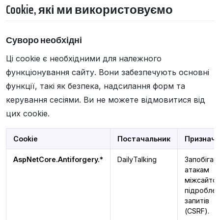
Cookie, які ми використовуємо
Суворо необхідні
Ці cookie є необхідними для належного
функціонування сайту. Вони забезпечують основні
функції, такі як безпека, надсилання форм та
керування сесіями. Ви не можете відмовитися від
цих cookie.
Cookie
Постачальник
Призначе
AspNetCore.Antiforgery.*
DailyTalking
Запобігає
атакам
міжсайто
підробле
запитів
(CSRF).