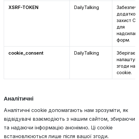
XSRF-TOKEN
DailyTalking
Забезпеч
додатков
захист CS
для
надсилан
форм.
cookie_consent
DailyTalking
Зберігає в
налаштув
згоди на
cookie.
Аналітичні
Аналітичні cookie допомагають нам зрозуміти, як
відвідувачі взаємодіють з нашим сайтом, збираючи
та надаючи інформацію анонімно. Ці cookie
встановлюються лише після вашої згоди.