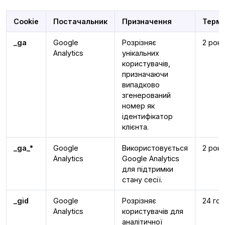
Cookie
Постачальник
Призначення
Термін
_ga
Google
Розрізняє
2 роки
Analytics
унікальних
користувачів,
призначаючи
випадково
згенерований
номер як
ідентифікатор
клієнта.
_ga_*
Google
Використовується
2 роки
Analytics
Google Analytics
для підтримки
стану сесії.
_gid
Google
Розрізняє
24 го
Analytics
користувачів для
аналітичної